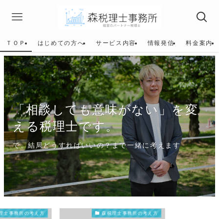
ＴＯＰ
はじめての方へ
サービス内容
情報発信
料金案内
「相談しても意味がない」を変
える税理士です。
で、結局どうすればいいの？まで一緒に考えます
理士事務所の考え方
森税理士事務所の考え方